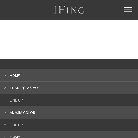
menu
HOME
TOKIO インカラミ
LINE UP
AMASIA COLOR
LINE UP
OWAY