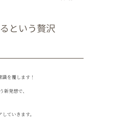
、
きるという贅沢
常識を覆します！
いう新発想で、
アしていきます。