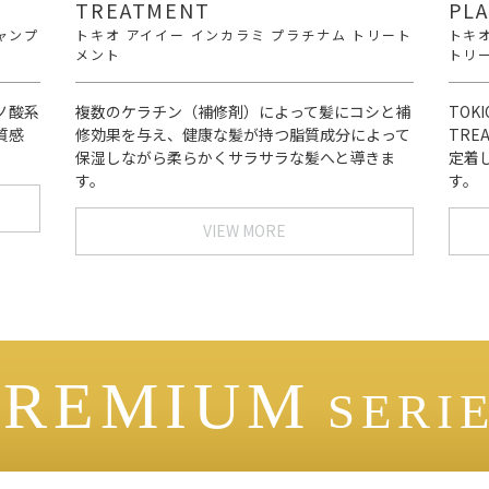
TREATMENT
PLA
ャンプ
トキオ アイイー インカラミ プラチナム トリート
トキオ
メント
トリ
ノ酸系
複数のケラチン（補修剤）によって髪にコシと補
TOKI
質感
修効果を与え、健康な髪が持つ脂質成分によって
TRE
保湿しながら柔らかくサラサラな髪へと導きま
定着
す。
す。
VIEW MORE
PREMIUM
SERI