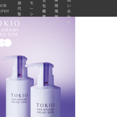
会
採
問
扱
モ
VIN
社
用
い
代
ー
RPHY
概
情
合
理
シ
要
報
わ
店
ョ
せ
ン