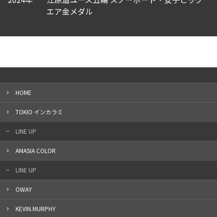
エア金メダル
HOME
TOKIO インカラミ
LINE UP
AMASIA COLOR
LINE UP
OWAY
KEVIN.MURPHY