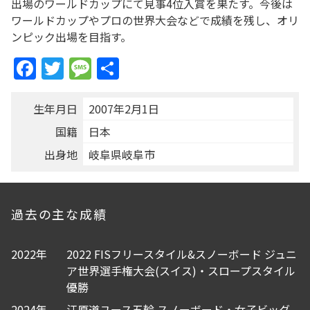
出場のワールドカップにて見事4位入賞を果たす。今後は
ワールドカップやプロの世界大会などで成績を残し、オリ
ンピック出場を目指す。
Facebook
Twitter
Message
共
有
生年月日
2007年2月1日
国籍
日本
出身地
岐阜県岐阜市
過去の主な成績
2022年
2022 FISフリースタイル&スノーボード ジュニ
ア世界選手権大会(スイス)・スロープスタイル
優勝
2024年
江原道ユース五輪 スノーボード・女子ビッグ